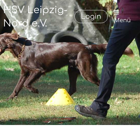
HSV Leipzig-
Login
Menü
Nord e.V.