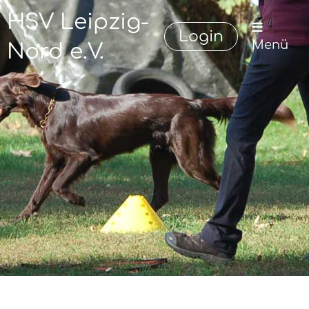
HSV Leipzig-
Login
Menü
Nord e.V.