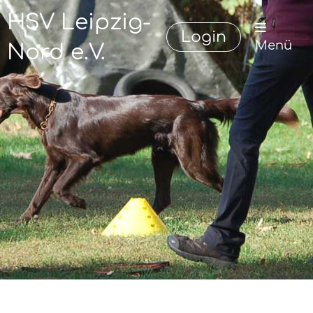
HSV Leipzig-
Login
Menü
Nord e.V.