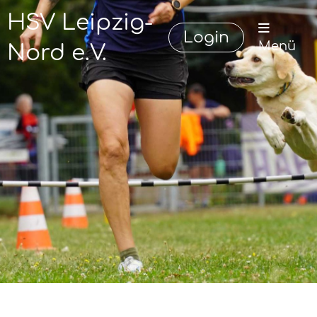
HSV Leipzig-
Login
Menü
Nord e.V.