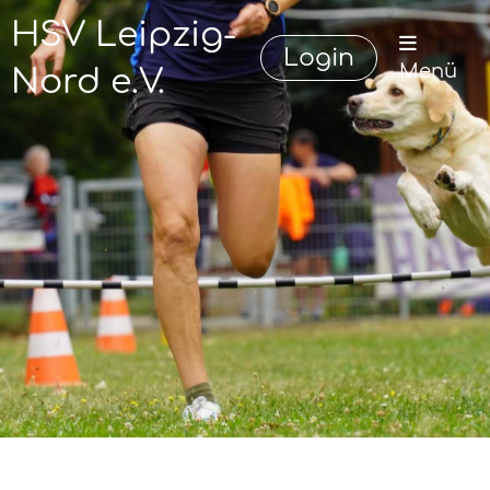
HSV Leipzig-
Login
Menü
Nord e.V.