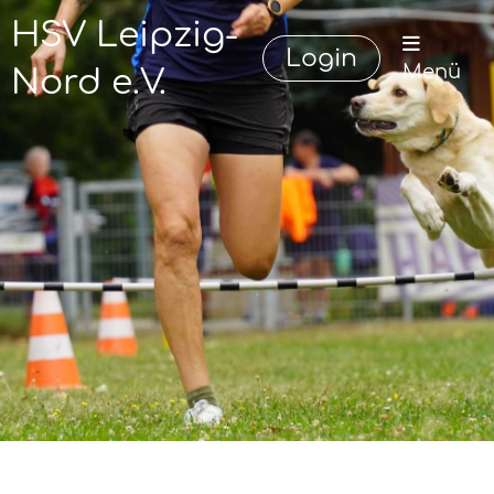
HSV Leipzig-
Login
Menü
Nord e.V.