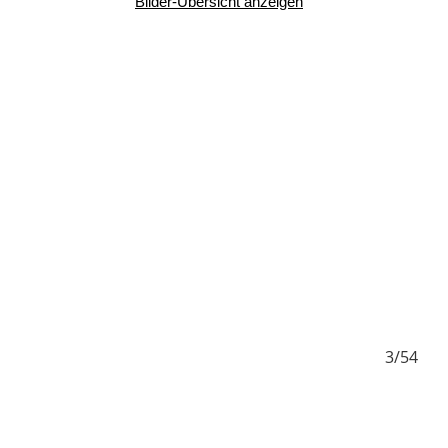
Bilder-Übersicht anzeigen
/54
3/54