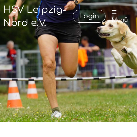
HSV Leipzig-
Login
Menü
Nord e.V.