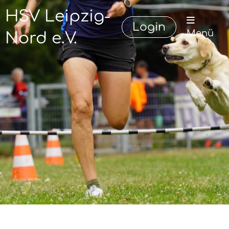
HSV Leipzig-
Login
Menü
Nord e.V.