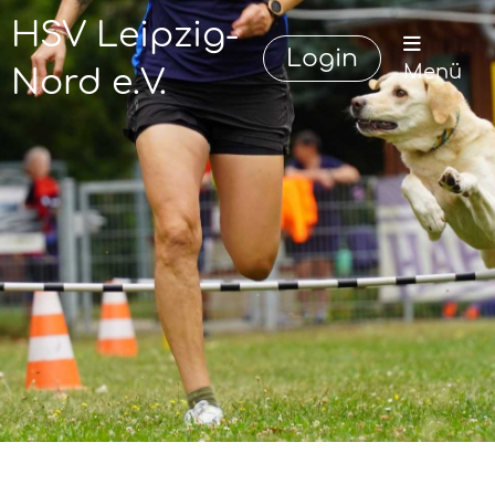
HSV Leipzig-
Login
Menü
Nord e.V.