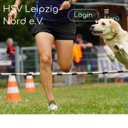
HSV Leipzig-
Login
Menü
Nord e.V.