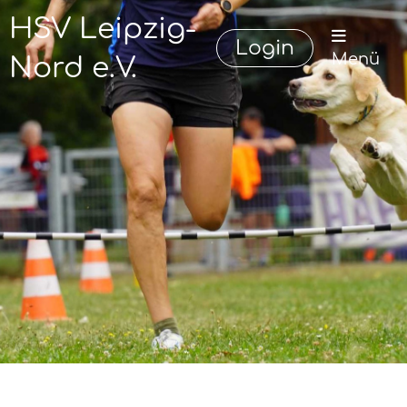
HSV Leipzig-
Login
Menü
Nord e.V.