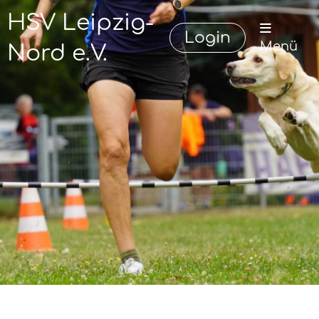
HSV Leipzig-
Login
Menü
Nord e.V.