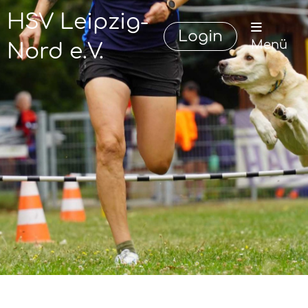
HSV Leipzig-
Login
Menü
Nord e.V.