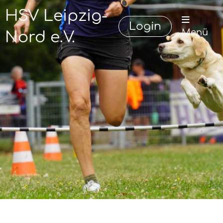
HSV Leipzig-
Login
Menü
Nord e.V.